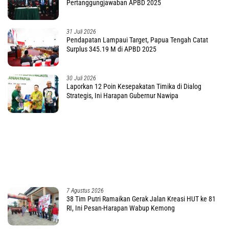
3 Agustus 2026
Hanya Geledah Rumah AR, Kuasa Hukum Duga
Tim Subdit III Ditreskrimsus Polda PBD Lindungi
DM
2 Agustus 2026
IKALJATIM Desak Presiden Tetapkan Status
Darurat Kekurangan Guru di Tanah Papua
2 Agustus 2026
Kapolda PBD : Tidak Ada Toleransi bagi Anggota
Pelanggar Disiplin !