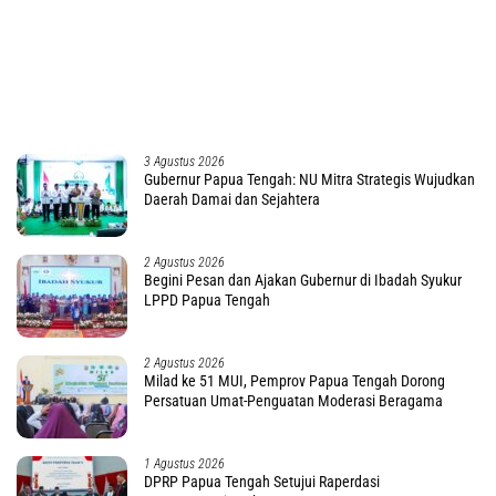
Berita Populer Dalam Sepekan
4 Agustus 2026
Tolak Kasasi Mendagri-Gubernur PBD, MA
Kabulkan Gugatan Simon Petrus Baru
3 Agustus 2026
Investigasi Tipikor di Inspektorat PBD Rampung,
Penetapan TSK Tunggu PKN BPK RI
2 Agustus 2026
Polisi di Mimika Tembak Mati Pria Diduga
Selingkuh dengan Istrinya, Begini Koronologisnya