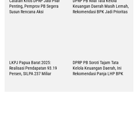
7 Agustus 2026
38 Tim Putri Ramaikan Gerak Jalan Kreasi HUT ke 81
RI, Ini Pesan-Harapan Wabup Kemong
6 Agustus 2026
Gelar Turnamen Sepak Bola Pelajar SMP-SMA/SMK
Mimika, Ini Harapan Pemda
5 Agustus 2026
Pemkab Mimika Gelar GPM Sambut HUT ke 81 RI,
Hadirkan Sembako Terjangkau
4 Agustus 2026
PUPR Mimika Sasar Kampung, Fokus Bangun
Infrastruktur Sanitasi Dasar-Air Bersih