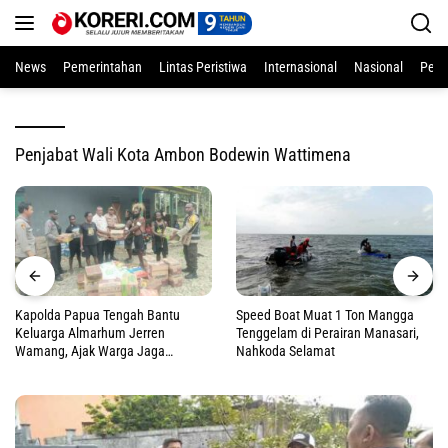
Langsung
ke
konten
News
Pemerintahan
Lintas Peristiwa
Internasional
Nasional
Pend
Penjabat Wali Kota Ambon Bodewin Wattimena
Kapolda Papua Tengah Bantu
Speed Boat Muat 1 Ton Mangga
Keluarga Almarhum Jerren
Tenggelam di Perairan Manasari,
Wamang, Ajak Warga Jaga
Nahkoda Selamat
Perdamaian