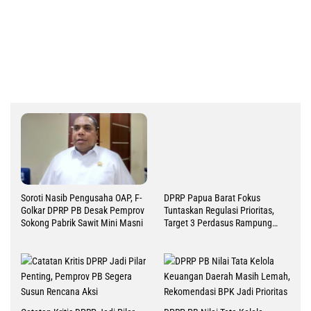
2 Agustus 2026
Milad ke 51 MUI, Pemprov Papua Tengah Dorong
Persatuan Umat-Penguatan Moderasi Beragama
1 Agustus 2026
DPRP Papua Tengah Setujui Raperdasi
Pertanggungjawaban APBD 2025
31 Juli 2026
Pendapatan Lampaui Target, Papua Tengah Catat
Surplus 345.19 M di APBD 2025
30 Juli 2026
Laporkan 12 Poin Kesepakatan Timika di Dialog
Strategis, Ini Harapan Gubernur Nawipa