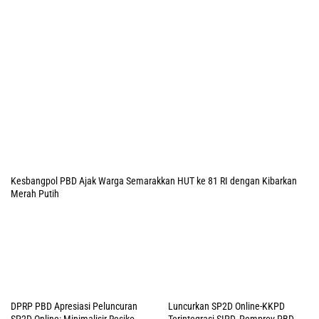
3 Agustus 2026
Rakerda I 2026: TP-PKK Mimika Beberkan Capaian di
Sejumlah Sektor Strategis
1 Agustus 2026
Bupati Rettob Ajak Warga Kibarkan Merah Putih
Sambut HUT ke 81 RI