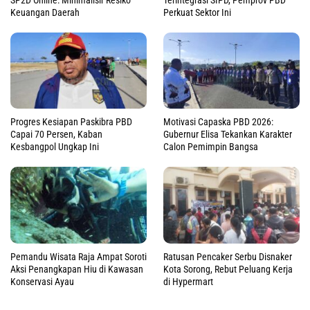
Soroti Nasib Pengusaha OAP, F-
DPRP Papua Barat Fokus
Golkar DPRP PB Desak Pemprov
Tuntaskan Regulasi Prioritas,
Sokong Pabrik Sawit Mini Masni
Target 3 Perdasus Rampung
2026
Catatan Kritis DPRP Jadi Pilar
DPRP PB Nilai Tata Kelola
Penting, Pemprov PB Segera
Keuangan Daerah Masih Lemah,
Susun Rencana Aksi
Rekomendasi BPK Jadi Prioritas
LKPJ Papua Barat 2025:
DPRP PB Soroti Tajam Tata
Realisasi Pendapatan 93.19
Kelola Keuangan Daerah, Ini
Persen, SILPA 237 Miliar
Rekomendasi Panja LHP BPK