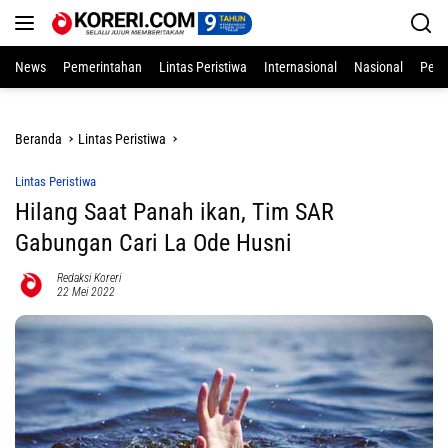
Langsung
ke
konten
News
Pemerintahan
Lintas Peristiwa
Internasional
Nasional
Pend
Beranda
Lintas Peristiwa
Lintas Peristiwa
Hilang Saat Panah ikan, Tim SAR
Gabungan Cari La Ode Husni
Redaksi Koreri
22 Mei 2022