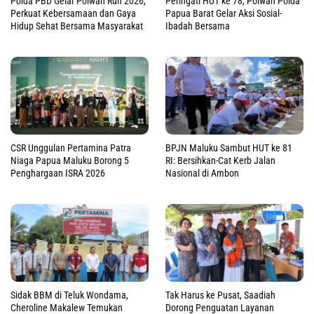
Polda PBD Gelar Polwan Run 2026,
Peringati HUT ke 78, Polwan Polda
Perkuat Kebersamaan dan Gaya
Papua Barat Gelar Aksi Sosial-
Hidup Sehat Bersama Masyarakat
Ibadah Bersama
CSR Unggulan Pertamina Patra
BPJN Maluku Sambut HUT ke 81
Niaga Papua Maluku Borong 5
RI: Bersihkan-Cat Kerb Jalan
Penghargaan ISRA 2026
Nasional di Ambon
Sidak BBM di Teluk Wondama,
Tak Harus ke Pusat, Saadiah
Cheroline Makalew Temukan
Dorong Penguatan Layanan