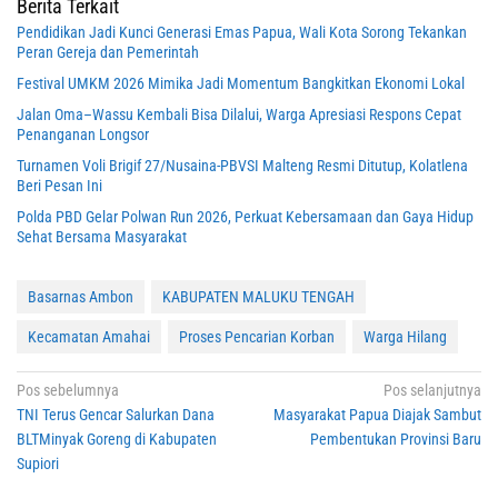
Berita Terkait
Pendidikan Jadi Kunci Generasi Emas Papua, Wali Kota Sorong Tekankan
Peran Gereja dan Pemerintah
Festival UMKM 2026 Mimika Jadi Momentum Bangkitkan Ekonomi Lokal
Jalan Oma–Wassu Kembali Bisa Dilalui, Warga Apresiasi Respons Cepat
Penanganan Longsor
Turnamen Voli Brigif 27/Nusaina-PBVSI Malteng Resmi Ditutup, Kolatlena
Beri Pesan Ini
Polda PBD Gelar Polwan Run 2026, Perkuat Kebersamaan dan Gaya Hidup
Sehat Bersama Masyarakat
Basarnas Ambon
KABUPATEN MALUKU TENGAH
Kecamatan Amahai
Proses Pencarian Korban
Warga Hilang
Navigasi
Pos sebelumnya
Pos selanjutnya
TNI Terus Gencar Salurkan Dana
Masyarakat Papua Diajak Sambut
pos
BLTMinyak Goreng di Kabupaten
Pembentukan Provinsi Baru
Supiori