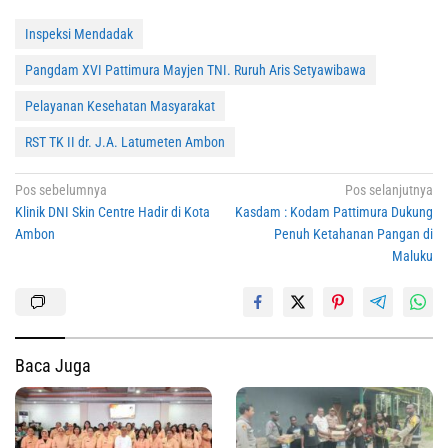
Inspeksi Mendadak
Pangdam XVI Pattimura Mayjen TNI. Ruruh Aris Setyawibawa
Pelayanan Kesehatan Masyarakat
RST TK II dr. J.A. Latumeten Ambon
Navigasi
Pos sebelumnya
Pos selanjutnya
Klinik DNI Skin Centre Hadir di Kota
Kasdam : Kodam Pattimura Dukung
pos
Ambon
Penuh Ketahanan Pangan di
Maluku
Baca Juga