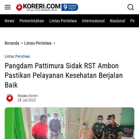
Langsung
ke
konten
News
Pemerintahan
Lintas Peristiwa
Internasional
Nasional
Pend
Beranda
Lintas Peristiwa
Lintas Peristiwa
Pangdam Pattimura Sidak RST Ambon
Pastikan Pelayanan Kesehatan Berjalan
Baik
Redaksi Koreri
28 Juli 2022