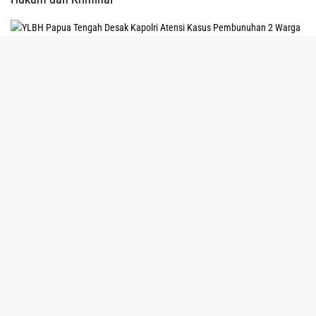
tutup
7 Agustus 2026
YLBH Papua Tengah Desak Kapolri Atensi Kasus Pembunuhan 2 Warga
Maluku di Timika
7 Agustus 2026
PN Timika: Eksekusi Sengketa Tanah SP2
Ditangguhkan Demi Keamanan
4 Agustus 2026
Aparat Gabungan Berhasil Evakuasi 5 Jasad Pekerja
Jalan di Tolikara, 5 Selamat
3 Agustus 2026