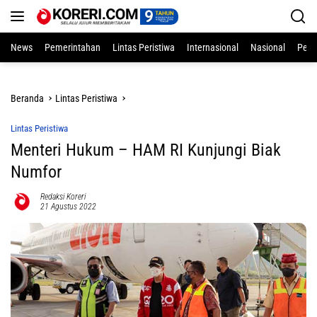
Langsung
ke
konten
News
Pemerintahan
Lintas Peristiwa
Internasional
Nasional
Pend
Beranda
Lintas Peristiwa
Lintas Peristiwa
Menteri Hukum – HAM RI Kunjungi Biak
Numfor
Redaksi Koreri
21 Agustus 2022