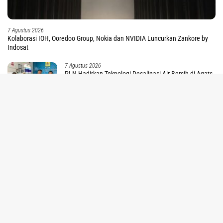
7 Agustus 2026
Kolaborasi IOH, Ooredoo Group, Nokia dan NVIDIA Luncurkan Zankore by
Indosat
7 Agustus 2026
PLN Hadirkan Teknologi Desalinasi Air Bersih di Agats,
tutup
Bantu Jamaah-Warga Sekitar
5 Agustus 2026
Dukung Pertumbuhan Daerah, PLN-Pemkab
Manokwari Komitmen Perkuat Keandalan Listrik
30 Juli 2026
PLN Wujudkan Kemerdekaan Energi, Hadirkan Listrik
24 Jam di Kamoung Sum Fakfak