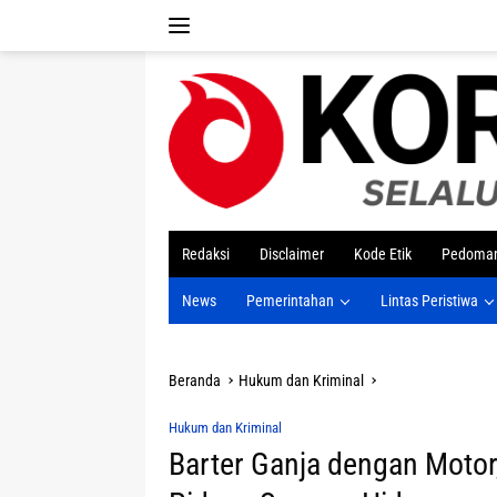
Langsung
ke
konten
tutup
Redaksi
Disclaimer
Kode Etik
Pedoman
News
Pemerintahan
Lintas Peristiwa
Beranda
Hukum dan Kriminal
Hukum dan Kriminal
Barter Ganja dengan Mot