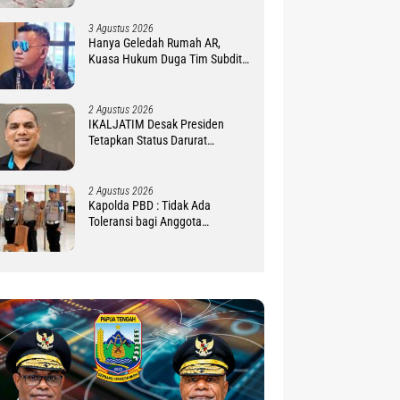
3 Agustus 2026
Hanya Geledah Rumah AR,
Kuasa Hukum Duga Tim Subdit
III Ditreskrimsus Polda PBD
Lindungi DM
2 Agustus 2026
IKALJATIM Desak Presiden
Tetapkan Status Darurat
Kekurangan Guru di Tanah
Papua
2 Agustus 2026
Kapolda PBD : Tidak Ada
Toleransi bagi Anggota
Pelanggar Disiplin !