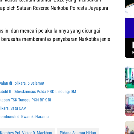
ap oleh Satuan Reserse Narkoba Polresta Jayapura
 ini dan mencari pelaku lainnya yang dicurigai
 berusaha memberantas penyebaran Narkotika jenis
lan di Tolikara, 5 Selamat
dit III Ditreskrimsus Polda PBD Lindungi DM
netapan TSK Tunggu PKN BPK RI
ikara, Satu OAP
u Pembunuh di Kwamki Narama
 Kombes Pol. Victor D. Mackbon
Pidana Seumur Hidup