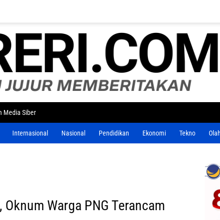
 Media Siber
Internasional
Nasional
Pendidikan
Ekonomi
Tekno
Ola
or, Oknum Warga PNG Terancam