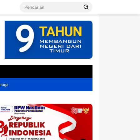
tutup
hraga