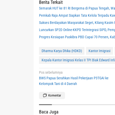
Berita Terkait
Semarak HUT ke 81 RI Bergema di Papua Tengah, Wa
Pemkab Raja Ampat Siapkan Tata Kelola Terpadu K
Sukses Berdayakan Masyarakat Seget, Kilang Kasim R
Luncurkan SP2D Online-KKPD Terintegrasi SIPD, Pemp
Progres Kesiapan Paskibra PBD Capai 70 Persen, Ka
Dharma Karya Dhika (HDKD)
Kantor Imigrasi
Kepala Kantor Imigrasi Kelas II TPI Biak Edward In
Navigasi
Pos sebelumnya
BWS Papua Serahkan Hasil Pekerjaan P3TGAI ke
pos
Kelompok Tani di 4 Daerah
Komentar
Baca Juga