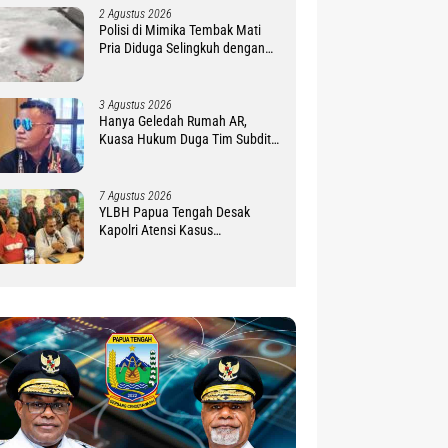
2 Agustus 2026
Polisi di Mimika Tembak Mati
Pria Diduga Selingkuh dengan
Istrinya, Begini Koronologisnya
3 Agustus 2026
Hanya Geledah Rumah AR,
Kuasa Hukum Duga Tim Subdit
III Ditreskrimsus Polda PBD
Lindungi DM
7 Agustus 2026
YLBH Papua Tengah Desak
Kapolri Atensi Kasus
Pembunuhan 2 Warga Maluku di
Timika