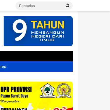
tutup
hraga