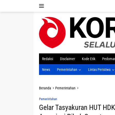
Langsung
ke
konten
tutup
Redaksi
Disclaimer
Kode Etik
Pedoman
News
Pemerintahan
Lintas Peristiwa
Beranda
Pemerintahan
Pemerintahan
Gelar Tasyakuran HUT HDKD