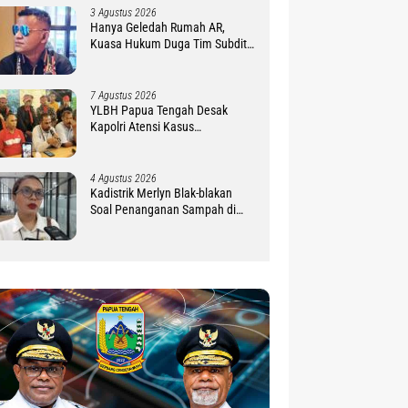
3 Agustus 2026
Hanya Geledah Rumah AR,
Kuasa Hukum Duga Tim Subdit
III Ditreskrimsus Polda PBD
Lindungi DM
7 Agustus 2026
YLBH Papua Tengah Desak
Kapolri Atensi Kasus
Pembunuhan 2 Warga Maluku di
Timika
4 Agustus 2026
Kadistrik Merlyn Blak-blakan
Soal Penanganan Sampah di
Distrik Mimika Baru