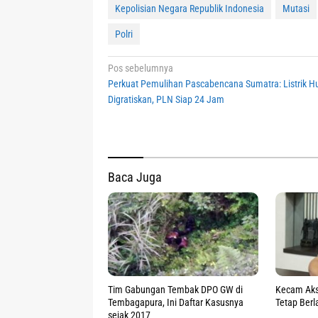
Kepolisian Negara Republik Indonesia
Mutasi
Polri
Navigasi
Pos sebelumnya
Perkuat Pemulihan Pascabencana Sumatra: Listrik H
pos
Digratiskan, PLN Siap 24 Jam
Baca Juga
Tim Gabungan Tembak DPO GW di
Kecam Aks
Tembagapura, Ini Daftar Kasusnya
Tetap Ber
sejak 2017