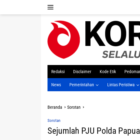
Langsung
ke
konten
tutup
Redaksi
Disclaimer
Kode Etik
Pedoman
News
Pemerintahan
Lintas Peristiwa
Beranda
Sorotan
Sorotan
Sejumlah PJU Polda Papua J