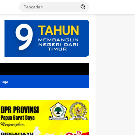
tutup
hraga