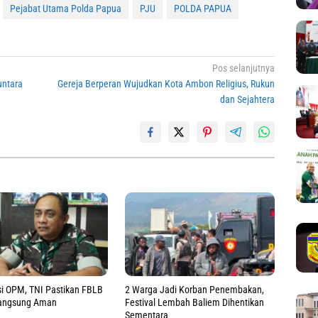
Pejabat Utama Polda Papua
PJU
POLDA PAPUA
Pos selanjutnya
untara
Gereja Berperan Wujudkan Kota Ambon Religius, Rukun
dan Sejahtera
i OPM, TNI Pastikan FBLB
2 Warga Jadi Korban Penembakan,
langsung Aman
Festival Lembah Baliem Dihentikan
Sementara