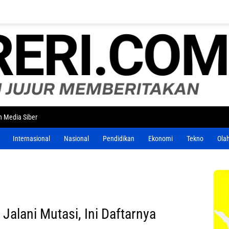
 Media Siber
Internasional
Nasional
Pendidikan
Ekonomi
Tekno
Ola
alani Mutasi, Ini Daftarnya