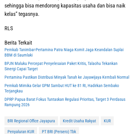
sehingga bisa mendorong kapasitas usaha dan bisa naik
kelas” tegasnya.
RLS
Berita Terkait
Pemkab Tanimbar-Pertamina Patra Niaga Komit Jaga Keandalan Suplai
BBM di Saumlaki
BPJN Maluku Percepat Penyelesaian Paket Kritis, Talaohu Tekankan
Sinergi Capai Target
Pertamina Pastikan Distribusi Minyak Tanah ke Jayawijaya Kembali Normal
Pemkab Mimika Gelar GPM Sambut HUT ke 81 RI, Hadirkan Sembako
Terjangkau
DPRP Papua Barat Fokus Tuntaskan Regulasi Prioritas, Target 3 Perdasus
Rampung 2026
BRI Regional Office Jayapura
Kredit Usaha Rakyat
KUR
Penyaluran KUR
PT BRI (Persero) Tbk