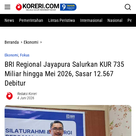
Langsung
ke
konten
News
Pemerintahan
Lintas Peristiwa
Internasional
Nasional
Pend
Beranda
Ekonomi
Ekonomi
,
Fokus
BRI Regional Jayapura Salurkan KUR 735
Miliar hingga Mei 2026, Sasar 12.567
Debitur
Redaksi Koreri
4 Juni 2026