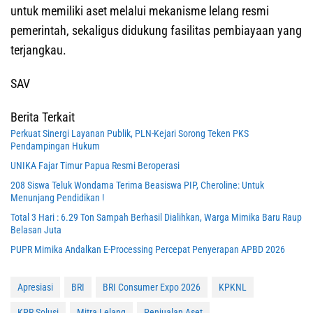
untuk memiliki aset melalui mekanisme lelang resmi
pemerintah, sekaligus didukung fasilitas pembiayaan yang
terjangkau.
SAV
Berita Terkait
Perkuat Sinergi Layanan Publik, PLN-Kejari Sorong Teken PKS
Pendampingan Hukum
UNIKA Fajar Timur Papua Resmi Beroperasi
208 Siswa Teluk Wondama Terima Beasiswa PIP, Cheroline: Untuk
Menunjang Pendidikan !
Total 3 Hari : 6.29 Ton Sampah Berhasil Dialihkan, Warga Mimika Baru Raup
Belasan Juta
PUPR Mimika Andalkan E-Processing Percepat Penyerapan APBD 2026
Apresiasi
BRI
BRI Consumer Expo 2026
KPKNL
KPR Solusi
Mitra Lelang
Penjualan Aset