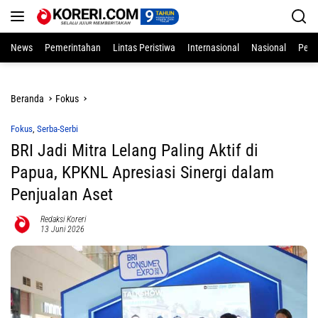
Langsung
ke
konten
News
Pemerintahan
Lintas Peristiwa
Internasional
Nasional
Pend
Beranda
Fokus
Fokus
,
Serba-Serbi
BRI Jadi Mitra Lelang Paling Aktif di
Papua, KPKNL Apresiasi Sinergi dalam
Penjualan Aset
Redaksi Koreri
13 Juni 2026