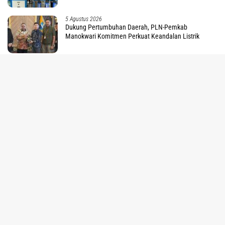
5 Agustus 2026
Dukung Pertumbuhan Daerah, PLN-Pemkab
Manokwari Komitmen Perkuat Keandalan Listrik
tutup
30 Juli 2026
PLN Wujudkan Kemerdekaan Energi, Hadirkan Listrik
24 Jam di Kamoung Sum Fakfak
30 Juli 2026
Pertamina Pastikan Keandalan Kilang Kasim Jamin
Ketahanan Energi Nasional
30 Juli 2026
Indosat Catat Pertumbuhan Double Digit, Percepat
Transformasi Berbasis AI
29 Juli 2026
1.203 Pelanggan di Tanah Papua Nikmati Promo
Tambah Daya PLN Sambut HUT ke 81 RI