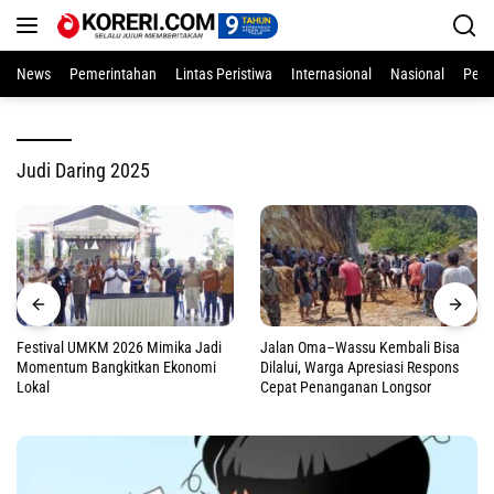
Langsung
ke
konten
News
Pemerintahan
Lintas Peristiwa
Internasional
Nasional
Pend
Judi Daring 2025
Festival UMKM 2026 Mimika Jadi
Jalan Oma–Wassu Kembali Bisa
Momentum Bangkitkan Ekonomi
Dilalui, Warga Apresiasi Respons
Lokal
Cepat Penanganan Longsor