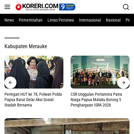
Langsung
ke
konten
News
Pemerintahan
Lintas Peristiwa
Internasional
Nasional
Pend
Kabupaten Merauke
Peringati HUT ke 78, Polwan Polda
CSR Unggulan Pertamina Patra
Papua Barat Gelar Aksi Sosial-
Niaga Papua Maluku Borong 5
Ibadah Bersama
Penghargaan ISRA 2026