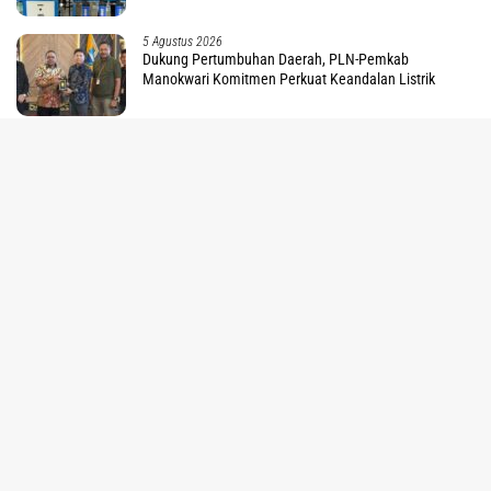
5 Agustus 2026
Dukung Pertumbuhan Daerah, PLN-Pemkab
Manokwari Komitmen Perkuat Keandalan Listrik
tutup
30 Juli 2026
PLN Wujudkan Kemerdekaan Energi, Hadirkan Listrik
24 Jam di Kamoung Sum Fakfak
30 Juli 2026
Pertamina Pastikan Keandalan Kilang Kasim Jamin
Ketahanan Energi Nasional
30 Juli 2026
Indosat Catat Pertumbuhan Double Digit, Percepat
Transformasi Berbasis AI
29 Juli 2026
1.203 Pelanggan di Tanah Papua Nikmati Promo
Tambah Daya PLN Sambut HUT ke 81 RI