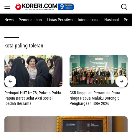
Langsung
ke
konten
News
Pemerintahan
Lintas Peristiwa
Internasional
Nasional
Pend
kota paling toleran
Peringati HUT ke 78, Polwan Polda
CSR Unggulan Pertamina Patra
Papua Barat Gelar Aksi Sosial-
Niaga Papua Maluku Borong 5
Ibadah Bersama
Penghargaan ISRA 2026