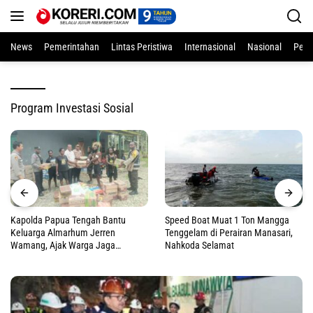
Langsung
ke
konten
News
Pemerintahan
Lintas Peristiwa
Internasional
Nasional
Pend
Program Investasi Sosial
Kapolda Papua Tengah Bantu
Speed Boat Muat 1 Ton Mangga
Keluarga Almarhum Jerren
Tenggelam di Perairan Manasari,
Wamang, Ajak Warga Jaga
Nahkoda Selamat
Perdamaian