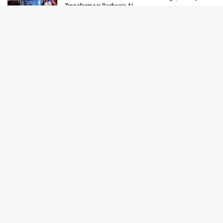
Transformasi Berbasis AI
tutup
29 Juli 2026
1.203 Pelanggan di Tanah Papua Nikmati Promo
Tambah Daya PLN Sambut HUT ke 81 RI
25 Juli 2026
13 Tahun Berteman Pelita-Teror Hewan Liar, Kini
Rumah Karyo Terang Berkat LUTD PLN
Hukum dan Kriminal