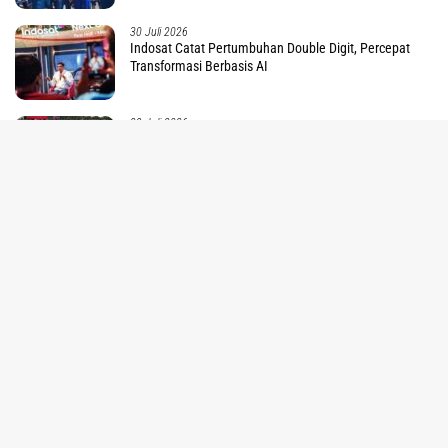
30 Juli 2026
Indosat Catat Pertumbuhan Double Digit, Percepat
Transformasi Berbasis AI
29 Juli 2026
tutup
1.203 Pelanggan di Tanah Papua Nikmati Promo
Tambah Daya PLN Sambut HUT ke 81 RI
25 Juli 2026
13 Tahun Berteman Pelita-Teror Hewan Liar, Kini
Rumah Karyo Terang Berkat LUTD PLN
25 Juli 2026
KEPPOKP-Grasberg Academy dan Mitra Kolaborasi
Perluas Literasi AI untuk Generasi Muda PBD
Hukum dan Kriminal