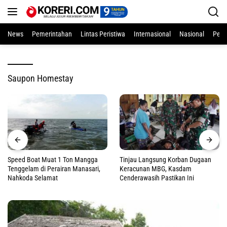
Langsung
ke
konten
News
Pemerintahan
Lintas Peristiwa
Internasional
Nasional
Pend
Saupon Homestay
Speed Boat Muat 1 Ton Mangga
Tinjau Langsung Korban Dugaan
Tenggelam di Perairan Manasari,
Keracunan MBG, Kasdam
Nahkoda Selamat
Cenderawasih Pastikan Ini