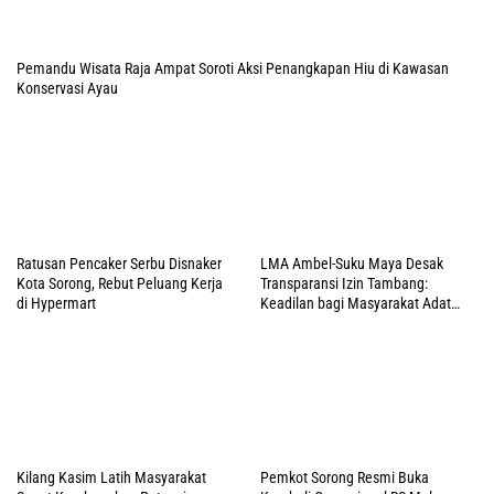
Kilang Kasim Latih Masyarakat
Seget Kembangkan Potensi
Pangan Lokal
Disperindag PBD Dorong IKM OAP
Tolak Kasasi Mendagri-Gubernur
Terdaftar di SIINAS, Ini Manfaatnya
PBD, MA Kabulkan Gugatan Simon
Petrus Baru