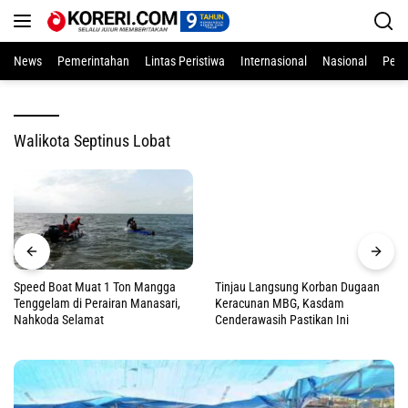
Langsung
ke
konten
News
Pemerintahan
Lintas Peristiwa
Internasional
Nasional
Pend
Walikota Septinus Lobat
Tinjau Langsung Korban Dugaan
Keracunan MBG, Kasdam
Cenderawasih Pastikan Ini
Speed Boat Muat 1 Ton Mangga
Tenggelam di Perairan Manasari,
Nahkoda Selamat