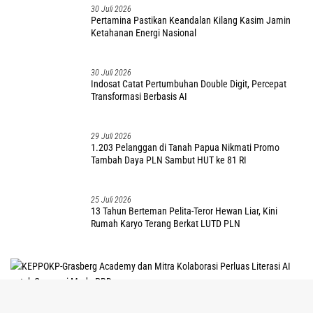
Penetapan TSK Tunggu PKN BPK RI
3
Agu
Stus 2026
OPM Tembak Mati 4 Pekerja Proyek Jalan BPJN di
Tolikara, Satu OAP
2 Agustus 2026
Kapolres Mimika Tolak Dalih Adat, Perintahkan Buru
Pembunuh di Kwamki Narama
2 Agustus 2026
Polisi di Mimika Tembak Mati Pria Diduga Selingkuh
dengan Istrinya, Begini Koronologisnya
tutup
2 Agustus 2026
Polresta Sorong Kota Lanjut Tangkap 2 Maling Motor,