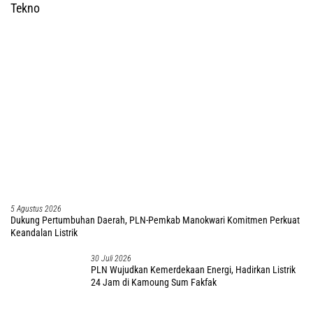
25 Juli 2026
KEPPOKP-Grasberg Academy dan Mitra Kolaborasi
Perluas Literasi AI untuk Generasi Muda PBD
Hukum dan Kriminal
4 Agustus 2026
Aparat Gabungan Berhasil Evakuasi 5 Jasad Pekerja Jalan di Tolikara, 5
Selamat
3 Agustus 2026
Hanya Geledah Rumah AR, Kuasa Hukum Duga Tim
Subdit III Ditreskrimsus Polda PBD Lindungi DM
3 Agustus 2026
Investigasi Tipikor di Inspektorat PBD Rampung,