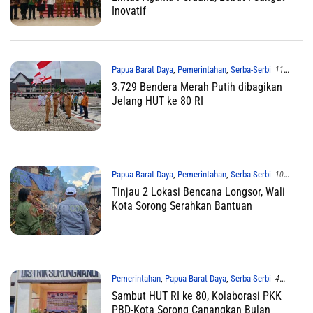
Inovatif
Papua Barat Daya
,
Pemerintahan
,
Serba-Serbi
11
Agustus 2025
3.729 Bendera Merah Putih dibagikan
Jelang HUT ke 80 RI
Papua Barat Daya
,
Pemerintahan
,
Serba-Serbi
10
Agustus 2025
Tinjau 2 Lokasi Bencana Longsor, Wali
Kota Sorong Serahkan Bantuan
Pemerintahan
,
Papua Barat Daya
,
Serba-Serbi
4
Agustus 2025
Sambut HUT RI ke 80, Kolaborasi PKK
PBD-Kota Sorong Canangkan Bulan