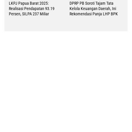
Pemandu Wisata Raja Ampat Soroti Aksi Penangkapan Hiu di Kawasan
Konservasi Ayau
Ratusan Pencaker Serbu Disnaker
Kota Sorong, Rebut Peluang Kerja
LMA Ambel-Suku Maya Desak
di Hypermart
Transparansi Izin Tambang:
Keadilan bagi Masyarakat Adat
Raja Ampat
Pemkot Sorong Resmi Buka
Kembali Operasional RS Maleo