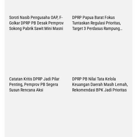
Golkar DPRP PB Desak Pemprov
Tuntaskan Regulasi Prioritas,
Sokong Pabrik Sawit Mini Masni
Target 3 Perdasus Rampung
2026
DPRP PB Nilai Tata Kelola
Keuangan Daerah Masih Lemah,
Rekomendasi BPK Jadi Prioritas
Catatan Kritis DPRP Jadi Pilar
Penting, Pemprov PB Segera
Susun Rencana Aksi
LKPJ Papua Barat 2025:
DPRP PB Soroti Tajam Tata
Realisasi Pendapatan 93.19
Kelola Keuangan Daerah, Ini
Persen, SILPA 237 Miliar
Rekomendasi Panja LHP BPK