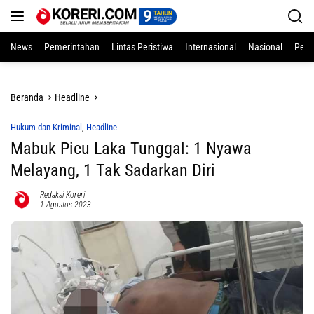
Langsung
ke
konten
News
Pemerintahan
Lintas Peristiwa
Internasional
Nasional
Pend
Beranda
Headline
Hukum dan Kriminal
,
Headline
Mabuk Picu Laka Tunggal: 1 Nyawa
Melayang, 1 Tak Sadarkan Diri
Redaksi Koreri
1 Agustus 2023