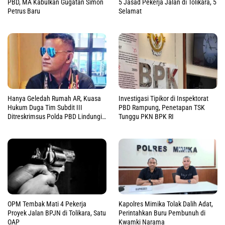
PBD, MA Kabulkan Gugatan Simon
5 Jasad Pekerja Jalan di Tolikara, 5
Petrus Baru
Selamat
Hanya Geledah Rumah AR, Kuasa
Investigasi Tipikor di Inspektorat
Hukum Duga Tim Subdit III
PBD Rampung, Penetapan TSK
Ditreskrimsus Polda PBD Lindungi
Tunggu PKN BPK RI
DM
OPM Tembak Mati 4 Pekerja
Kapolres Mimika Tolak Dalih Adat,
Proyek Jalan BPJN di Tolikara, Satu
Perintahkan Buru Pembunuh di
OAP
Kwamki Narama