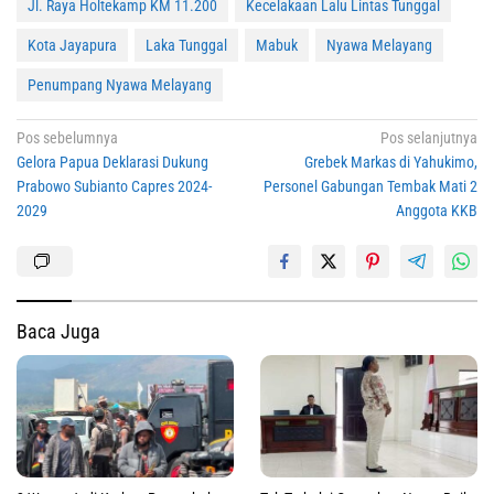
Jl. Raya Holtekamp KM 11.200
Kecelakaan Lalu Lintas Tunggal
Kota Jayapura
Laka Tunggal
Mabuk
Nyawa Melayang
Penumpang Nyawa Melayang
Navigasi
Pos sebelumnya
Pos selanjutnya
Gelora Papua Deklarasi Dukung
Grebek Markas di Yahukimo,
pos
Prabowo Subianto Capres 2024-
Personel Gabungan Tembak Mati 2
2029
Anggota KKB
Baca Juga