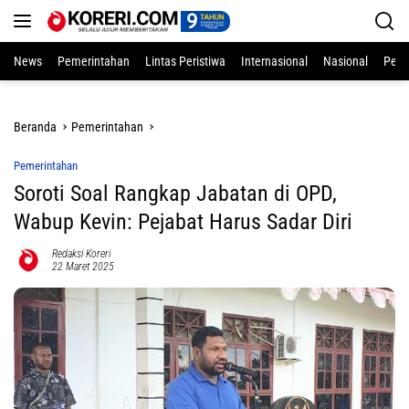
Langsung
ke
konten
News
Pemerintahan
Lintas Peristiwa
Internasional
Nasional
Pend
Beranda
Pemerintahan
Pemerintahan
Soroti Soal Rangkap Jabatan di OPD,
Wabup Kevin: Pejabat Harus Sadar Diri
Redaksi Koreri
22 Maret 2025