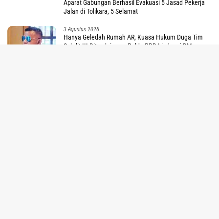
Aparat Gabungan Berhasil Evakuasi 5 Jasad Pekerja
Jalan di Tolikara, 5 Selamat
3 Agustus 2026
Hanya Geledah Rumah AR, Kuasa Hukum Duga Tim
Subdit III Ditreskrimsus Polda PBD Lindungi DM
tutup
3 Agustus 2026
Investigasi Tipikor di Inspektorat PBD Rampung,
Penetapan TSK Tunggu PKN BPK RI
Redaksi
Disclaimer
Kode Etik
Pedoman Media Siber
PT Koreri Trans Media - All Rights Reserved | 2017-2026