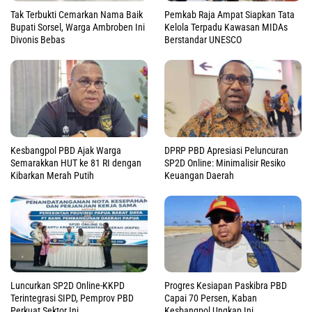
Tak Terbukti Cemarkan Nama Baik
Pemkab Raja Ampat Siapkan Tata
Bupati Sorsel, Warga Ambroben Ini
Kelola Terpadu Kawasan MIDAs
Divonis Bebas
Berstandar UNESCO
Kesbangpol PBD Ajak Warga
DPRP PBD Apresiasi Peluncuran
Semarakkan HUT ke 81 RI dengan
SP2D Online: Minimalisir Resiko
Kibarkan Merah Putih
Keuangan Daerah
Luncurkan SP2D Online-KKPD
Progres Kesiapan Paskibra PBD
Terintegrasi SIPD, Pemprov PBD
Capai 70 Persen, Kaban
Perkuat Sektor Ini
Kesbangpol Ungkap Ini