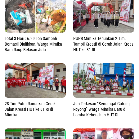
Total 3 Hari : 6.29 Ton Sampah
PUPR Mimika Terjunkan 2 Tim,
Berhasil Dialihkan, Warga Mimika
Tampil Kreatif di Gerak Jalan Kreasi
Baru Raup Belasan Juta
HUT ke 81 RI
28 Tim Putra Ramaikan Gerak
Juri Terkesan “Semangat Gotong
Jalan Kreasi HUT ke 81 RI di
Royong” Warga Mimika Baru di
Mimika
Lomba Kebersihan HUT RI