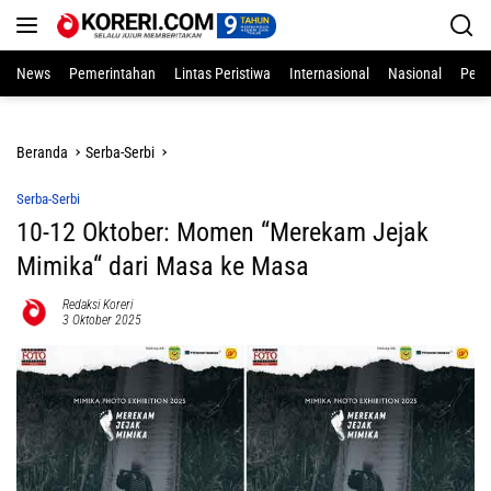
Langsung
ke
konten
News
Pemerintahan
Lintas Peristiwa
Internasional
Nasional
Pend
Beranda
Serba-Serbi
Serba-Serbi
10-12 Oktober: Momen “Merekam Jejak
Mimika“ dari Masa ke Masa
Redaksi Koreri
3 Oktober 2025