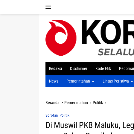
Langsung
ke
konten
tutup
Redaksi
Disclaimer
Kode Etik
Pedoman
News
Pemerintahan
Lintas Peristiwa
Beranda
Pemerintahan
Politik
Sorotan
,
Politik
Di Muswil PKB Maluku, Legi