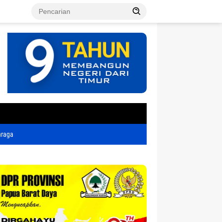
tutup
hraga