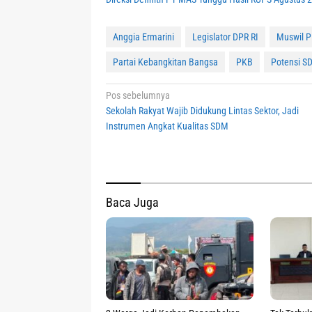
Anggia Ermarini
Legislator DPR RI
Muswil 
Partai Kebangkitan Bangsa
PKB
Potensi S
Navigasi
Pos sebelumnya
Sekolah Rakyat Wajib Didukung Lintas Sektor, Jadi
pos
Instrumen Angkat Kualitas SDM
Baca Juga