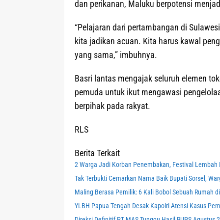
dan perikanan, Maluku berpotensi menjadi
“Pelajaran dari pertambangan di Sulawes
kita jadikan acuan. Kita harus kawal pe
yang sama,” imbuhnya.
Basri lantas mengajak seluruh elemen to
pemuda untuk ikut mengawasi pengelola
berpihak pada rakyat.
RLS
Berita Terkait
2 Warga Jadi Korban Penembakan, Festival Lembah 
Tak Terbukti Cemarkan Nama Baik Bupati Sorsel, War
Maling Berasa Pemilik: 6 Kali Bobol Sebuah Rumah di 
YLBH Papua Tengah Desak Kapolri Atensi Kasus Pem
Direksi Definitif PT MAS Tunggu Hasil RUPS Agustus 