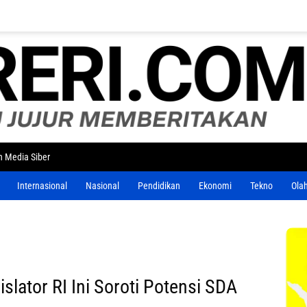
 Media Siber
Internasional
Nasional
Pendidikan
Ekonomi
Tekno
Ola
slator RI Ini Soroti Potensi SDA