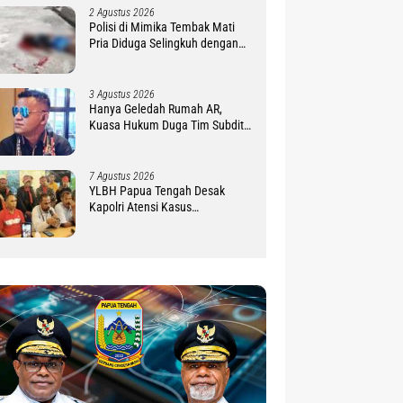
2 Agustus 2026
Polisi di Mimika Tembak Mati
Pria Diduga Selingkuh dengan
Istrinya, Begini Koronologisnya
3 Agustus 2026
Hanya Geledah Rumah AR,
Kuasa Hukum Duga Tim Subdit
III Ditreskrimsus Polda PBD
Lindungi DM
7 Agustus 2026
YLBH Papua Tengah Desak
Kapolri Atensi Kasus
Pembunuhan 2 Warga Maluku di
Timika