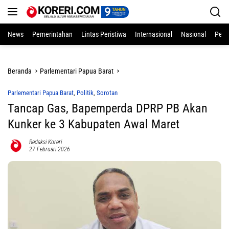
Langsung
ke
konten
News
Pemerintahan
Lintas Peristiwa
Internasional
Nasional
Pend
Beranda
Parlementari Papua Barat
Parlementari Papua Barat
,
Politik
,
Sorotan
Tancap Gas, Bapemperda DPRP PB Akan
Kunker ke 3 Kabupaten Awal Maret
Redaksi Koreri
27 Februari 2026