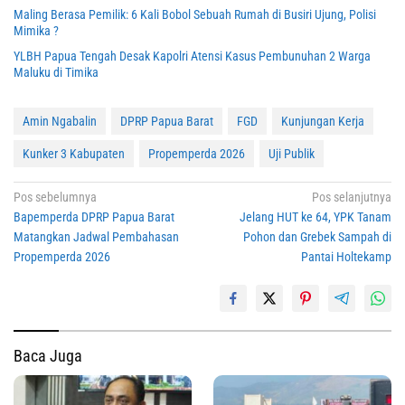
Maling Berasa Pemilik: 6 Kali Bobol Sebuah Rumah di Busiri Ujung, Polisi
Mimika ?
YLBH Papua Tengah Desak Kapolri Atensi Kasus Pembunuhan 2 Warga
Maluku di Timika
Amin Ngabalin
DPRP Papua Barat
FGD
Kunjungan Kerja
Kunker 3 Kabupaten
Propemperda 2026
Uji Publik
Navigasi
Pos sebelumnya
Pos selanjutnya
Bapemperda DPRP Papua Barat
Jelang HUT ke 64, YPK Tanam
pos
Matangkan Jadwal Pembahasan
Pohon dan Grebek Sampah di
Propemperda 2026
Pantai Holtekamp
Baca Juga