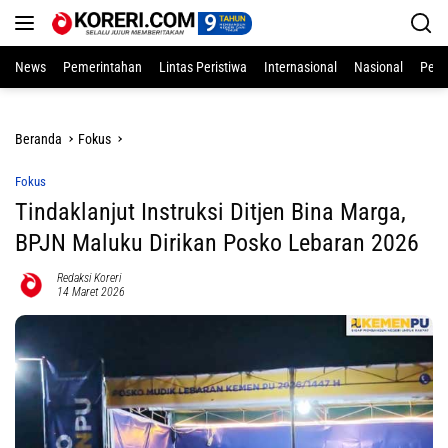
Langsung
ke
konten
News
Pemerintahan
Lintas Peristiwa
Internasional
Nasional
Pend
Beranda
Fokus
Fokus
Tindaklanjut Instruksi Ditjen Bina Marga,
BPJN Maluku Dirikan Posko Lebaran 2026
Redaksi Koreri
14 Maret 2026