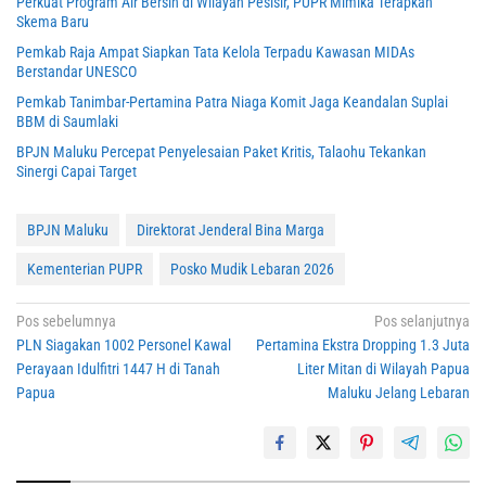
Perkuat Program Air Bersih di Wilayah Pesisir, PUPR Mimika Terapkan
Skema Baru
Pemkab Raja Ampat Siapkan Tata Kelola Terpadu Kawasan MIDAs
Berstandar UNESCO
Pemkab Tanimbar-Pertamina Patra Niaga Komit Jaga Keandalan Suplai
BBM di Saumlaki
BPJN Maluku Percepat Penyelesaian Paket Kritis, Talaohu Tekankan
Sinergi Capai Target
BPJN Maluku
Direktorat Jenderal Bina Marga
Kementerian PUPR
Posko Mudik Lebaran 2026
Navigasi
Pos sebelumnya
Pos selanjutnya
PLN Siagakan 1002 Personel Kawal
Pertamina Ekstra Dropping 1.3 Juta
pos
Perayaan Idulfitri 1447 H di Tanah
Liter Mitan di Wilayah Papua
Papua
Maluku Jelang Lebaran