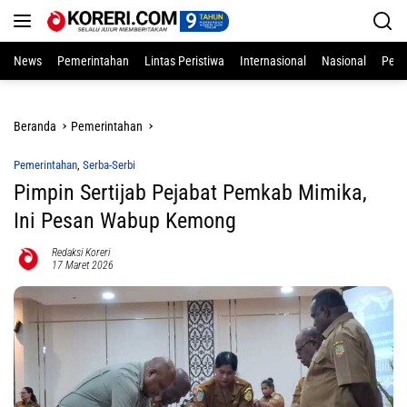
Langsung
ke
konten
News
Pemerintahan
Lintas Peristiwa
Internasional
Nasional
Pend
Beranda
Pemerintahan
Pemerintahan
,
Serba-Serbi
Pimpin Sertijab Pejabat Pemkab Mimika,
Ini Pesan Wabup Kemong
Redaksi Koreri
17 Maret 2026