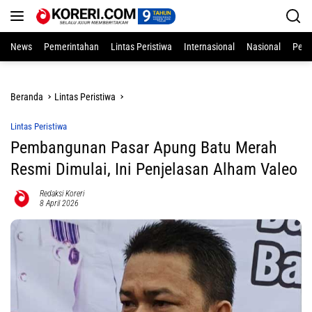
Langsung
ke
konten
News
Pemerintahan
Lintas Peristiwa
Internasional
Nasional
Pend
Beranda
Lintas Peristiwa
Lintas Peristiwa
Pembangunan Pasar Apung Batu Merah
Resmi Dimulai, Ini Penjelasan Alham Valeo
Redaksi Koreri
8 April 2026