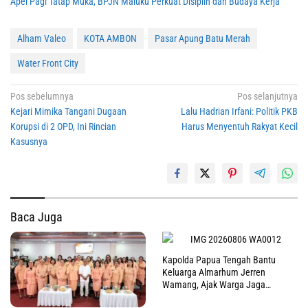
Apel Pagi Tatap Muka, BPJN Maluku Perkuat Disiplin dan Budaya Kerja
Alham Valeo
KOTA AMBON
Pasar Apung Batu Merah
Water Front City
Navigasi
Pos sebelumnya
Pos selanjutnya
Kejari Mimika Tangani Dugaan
Lalu Hadrian Irfani: Politik PKB
pos
Korupsi di 2 OPD, Ini Rincian
Harus Menyentuh Rakyat Kecil
Kasusnya
Baca Juga
Kapolda Papua Tengah Bantu
Keluarga Almarhum Jerren
Wamang, Ajak Warga Jaga
Perdamaian