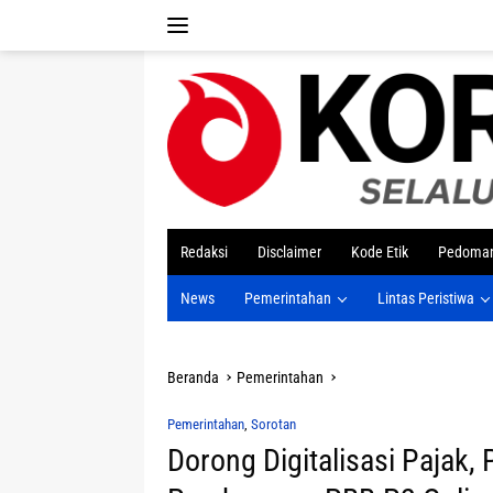
Langsung
ke
konten
tutup
Redaksi
Disclaimer
Kode Etik
Pedoman
News
Pemerintahan
Lintas Peristiwa
Beranda
Pemerintahan
Pemerintahan
,
Sorotan
Dorong Digitalisasi Pajak