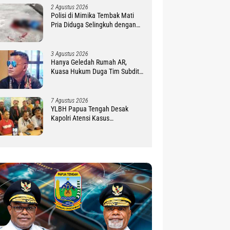
2 Agustus 2026
Polisi di Mimika Tembak Mati
Pria Diduga Selingkuh dengan
Istrinya, Begini Koronologisnya
3 Agustus 2026
Hanya Geledah Rumah AR,
Kuasa Hukum Duga Tim Subdit
III Ditreskrimsus Polda PBD
Lindungi DM
7 Agustus 2026
YLBH Papua Tengah Desak
Kapolri Atensi Kasus
Pembunuhan 2 Warga Maluku di
Timika