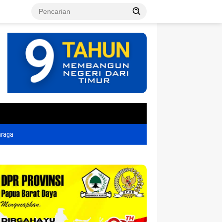
tutup
hraga