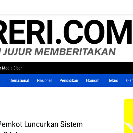
 Media Siber
Internasional
Nasional
Pendidikan
Ekonomi
Tekno
Ola
, Pemkot Luncurkan Sistem