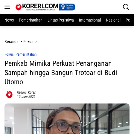
Langsung
ke
konten
News
Pemerintahan
Lintas Peristiwa
Internasional
Nasional
Pend
Beranda
Fokus
Fokus
,
Pemerintahan
Pemkab Mimika Perkuat Penanganan
Sampah hingga Bangun Trotoar di Budi
Utomo
Redaksi Koreri
10 Juni 2026