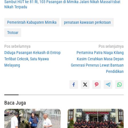
Sambut HUT ke 81 RI, 103 Pasangan di Mimika Jalani Nikah Massal-Isbat
Nikah Terpadu
Pemerintah Kabupaten Mimika
penataan kawasan perkotaan
Trotoar
Navigasi
Pos sebelumnya
Pos selanjutnya
Diduga Pasangan Kekasih di Entrop
Pertamina Patra Niaga Kilang
pos
Terlibat Cekcok, Satu Nyawa
Kasim Cerahkan Masa Depan
Melayang
Generasi Penerus Lewat Bantuan
Pendidikan
Baca Juga