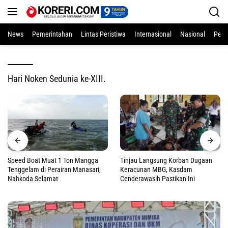
Langsung
ke
konten
News
Pemerintahan
Lintas Peristiwa
Internasional
Nasional
Pend
Hari Noken Sedunia ke-XIII.
Speed Boat Muat 1 Ton Mangga
Tinjau Langsung Korban Dugaan
Tenggelam di Perairan Manasari,
Keracunan MBG, Kasdam
Nahkoda Selamat
Cenderawasih Pastikan Ini