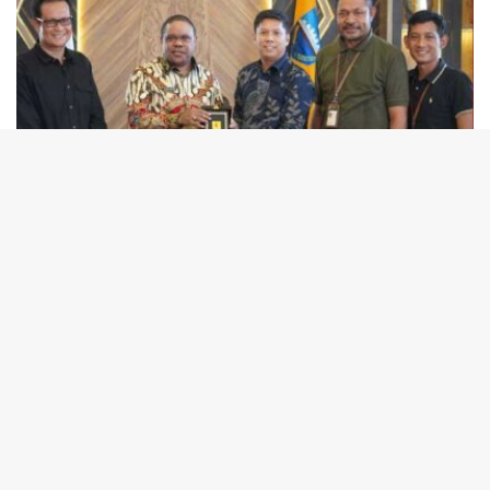
tutup
5 Agustus 2026
Dukung Pertumbuhan Daerah, PLN-Pemkab Manokwari Komitmen Perkuat
Keandalan Listrik
30 Juli 2026
PLN Wujudkan Kemerdekaan Energi, Hadirkan Listrik
24 Jam di Kamoung Sum Fakfak
30 Juli 2026
Pertamina Pastikan Keandalan Kilang Kasim Jamin
Ketahanan Energi Nasional