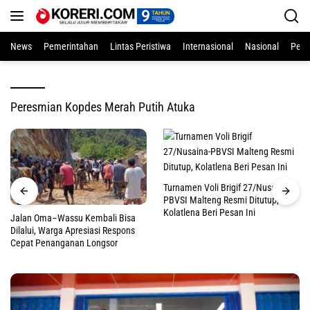
Langsung
ke
konten
News
Pemerintahan
Lintas Peristiwa
Internasional
Nasional
Pend
Peresmian Kopdes Merah Putih Atuka
Turnamen Voli Brigif 27/Nusaina-
PBVSI Malteng Resmi Ditutup,
Kolatlena Beri Pesan Ini
Jalan Oma–Wassu Kembali Bisa
Dilalui, Warga Apresiasi Respons
Cepat Penanganan Longsor