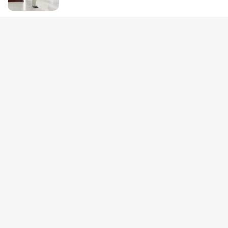
tutup
7 Agustus 2026
Maling Berasa Pemilik: 6 Kali Bobol Sebuah Rumah di
Busiri Ujung, Polisi Mimika ?
7 Agustus 2026
YLBH Papua Tengah Desak Kapolri Atensi Kasus
Pembunuhan 2 Warga Maluku di Timika
7 Agustus 2026
PN Timika: Eksekusi Sengketa Tanah SP2
Ditangguhkan Demi Keamanan
4 Agustus 2026
Aparat Gabungan Berhasil Evakuasi 5 Jasad Pekerja
Jalan di Tolikara, 5 Selamat