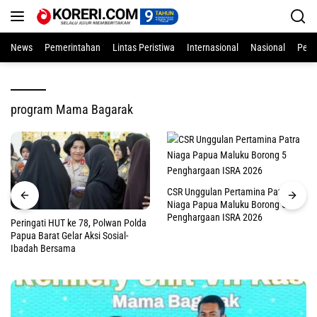
Langsung
ke
konten
News
Pemerintahan
Lintas Peristiwa
Internasional
Nasional
Pend
program Mama Bagarak
CSR Unggulan Pertamina Patra
Niaga Papua Maluku Borong 5
Penghargaan ISRA 2026
Peringati HUT ke 78, Polwan Polda
Papua Barat Gelar Aksi Sosial-
Ibadah Bersama