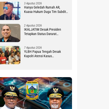
3 Agustus 2026
Hanya Geledah Rumah AR,
Kuasa Hukum Duga Tim Subdit
III Ditreskrimsus Polda PBD
Lindungi DM
2 Agustus 2026
IKALJATIM Desak Presiden
Tetapkan Status Darurat
Kekurangan Guru di Tanah
Papua
7 Agustus 2026
YLBH Papua Tengah Desak
Kapolri Atensi Kasus
Pembunuhan 2 Warga Maluku di
Timika