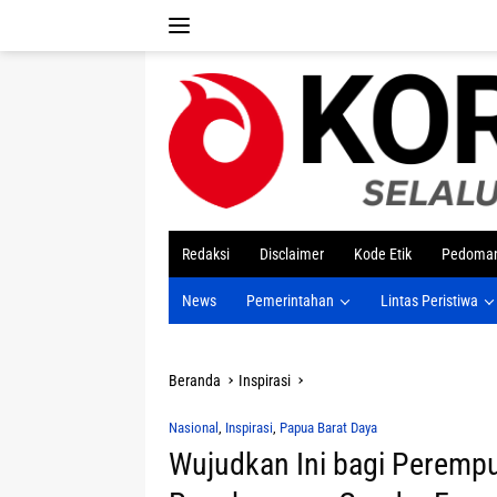
Langsung
ke
konten
tutup
Redaksi
Disclaimer
Kode Etik
Pedoman
News
Pemerintahan
Lintas Peristiwa
Beranda
Inspirasi
Nasional
,
Inspirasi
,
Papua Barat Daya
Wujudkan Ini bagi Perempu