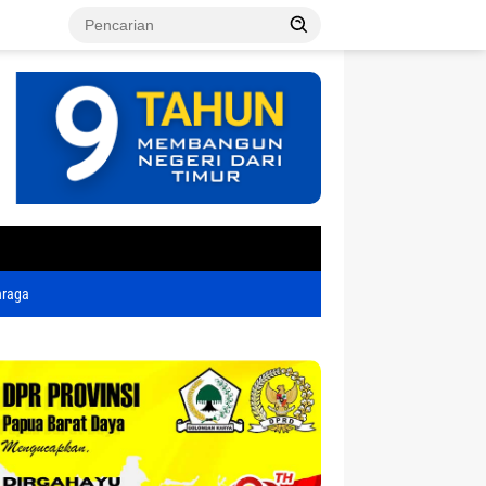
tutup
hraga