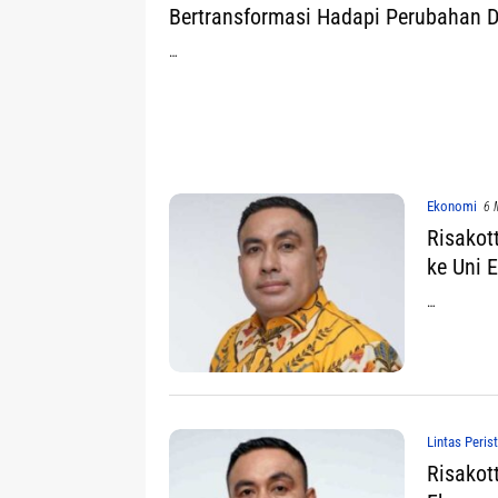
Bertransformasi Hadapi Perubahan D
…
Ekonomi
6 
Risakot
ke Uni 
…
Lintas Peris
Risakot