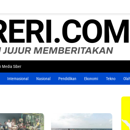
 Media Siber
Internasional
Nasional
Pendidikan
Ekonomi
Tekno
Ola