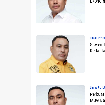
Ekonomi
…
Lintas Peris
Steven 
Kedaul
…
Lintas Peris
Perkuat
MBG Ber