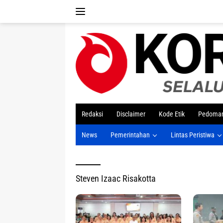
Langsung
ke
konten
tutup
Redaksi
Disclaimer
Kode Etik
Pedoman
News
Pemerintahan
Lintas Peristiwa
Steven Izaac Risakotta