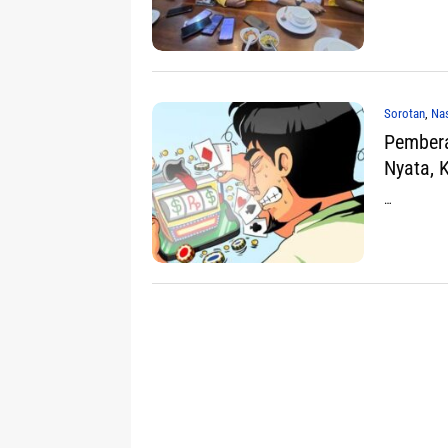
Sorotan
,
Nas
Pembera
Nyata, 
…