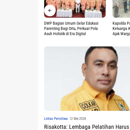
mum Gelar Edukasi
Kapolda Papua Tengah Bantu
Speed Boa
 Ortu, Perkuat Pola
Keluarga Almarhum Jerren Wamang,
Tenggelam 
 Era Digital
Ajak Warga Jaga Perdamaian
Nahkoda S
Lintas Peristiwa
12 Mei 2026
Risakotta: Lembaga Pelatihan Harus