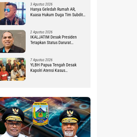
3 Agustus 2026
Hanya Geledah Rumah AR,
Kuasa Hukum Duga Tim Subdit
III Ditreskrimsus Polda PBD
Lindungi DM
2 Agustus 2026
IKALJATIM Desak Presiden
Tetapkan Status Darurat
Kekurangan Guru di Tanah
Papua
7 Agustus 2026
YLBH Papua Tengah Desak
Kapolri Atensi Kasus
Pembunuhan 2 Warga Maluku di
Timika