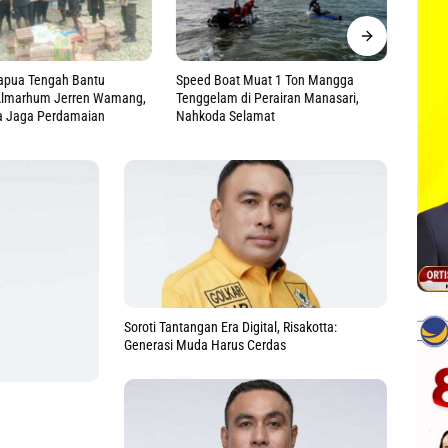
t Muat 1 Ton Mangga
Tinjau Langsung Korban Dugaan
Apel P
di Perairan Manasari,
Keracunan MBG, Kasdam
Perkua
elamat
Cenderawasih Pastikan Ini
Soroti Tantangan Era Digital, Risakotta:
Generasi Muda Harus Cerdas