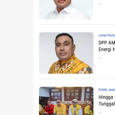
…
Lintas Peris
DPP AMP
Energi 
…
Politik
,
Serb
Hingga 
Tunggal
…