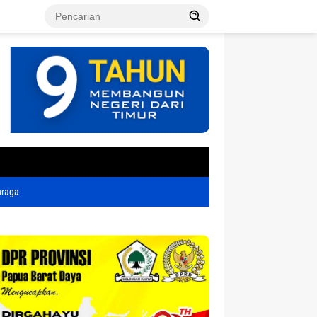
tutup
hraga