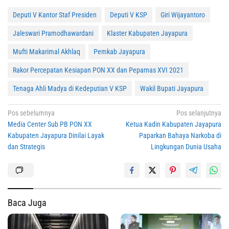
Deputi V Kantor Staf Presiden
Deputi V KSP
Giri Wijayantoro
Jaleswari Pramodhawardani
Klaster Kabupaten Jayapura
Mufti Makarimal Akhlaq
Pemkab Jayapura
Rakor Percepatan Kesiapan PON XX dan Peparnas XVI 2021
Tenaga Ahli Madya di Kedeputian V KSP
Wakil Bupati Jayapura
Navigasi
Pos sebelumnya
Pos selanjutnya
Media Center Sub PB PON XX
Ketua Kadin Kabupaten Jayapura
pos
Kabupaten Jayapura Dinilai Layak
Paparkan Bahaya Narkoba di
dan Strategis
Lingkungan Dunia Usaha
Baca Juga