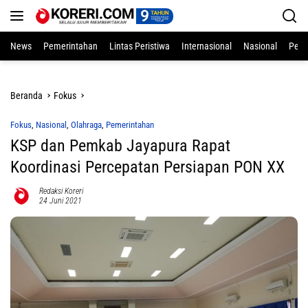
Langsung
ke
konten
News
Pemerintahan
Lintas Peristiwa
Internasional
Nasional
Pend
Beranda
Fokus
Fokus
,
Nasional
,
Olahraga
,
Pemerintahan
KSP dan Pemkab Jayapura Rapat
Koordinasi Percepatan Persiapan PON XX
Redaksi Koreri
24 Juni 2021