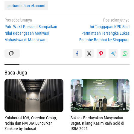
pertumbuhan ekonomi
Navigasi
Pos sebelumnya
Pos selanjutnya
Putri Wakil Presiden Sampaikan
Ini Tanggapan KPK Soal
pos
Nilai Kebangsaan Motivasi
Permintaan Tersangka Lukas
Mahasiswa di Manokwari
Enembe Berobat ke Singapura
Baca Juga
Sukses Berdayakan Masyarakat
Kolaborasi IOH, Ooredoo Group,
Seget, Kilang Kasim Raih Gold di
Nokia dan NVIDIA Luncurkan
ISRA 2026
Zankore by Indosat