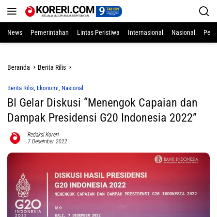
Langsung
ke
konten
News
Pemerintahan
Lintas Peristiwa
Internasional
Nasional
Pend
Beranda
Berita Rilis
Berita Rilis
,
Ekonomi
,
Nasional
BI Gelar Diskusi “Menengok Capaian dan
Dampak Presidensi G20 Indonesia 2022”
Redaksi Koreri
7 Desember 2022