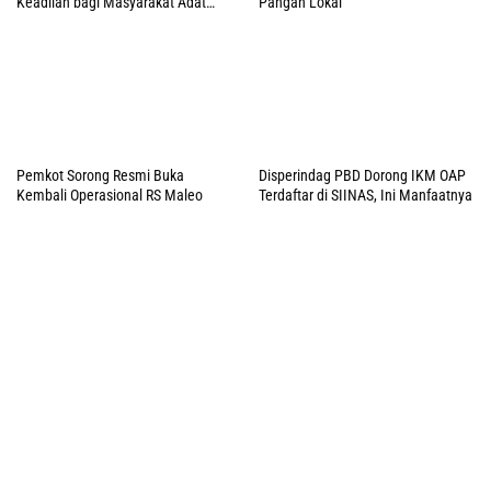
Keadilan bagi Masyarakat Adat
Pangan Lokal
Raja Ampat
Pemkot Sorong Resmi Buka
Disperindag PBD Dorong IKM OAP
Kembali Operasional RS Maleo
Terdaftar di SIINAS, Ini Manfaatnya