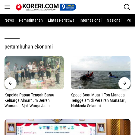
Langsung
ke
konten
News
Pemerintahan
Lintas Peristiwa
Internasional
Nasional
Pend
pertumbuhan ekonomi
Kapolda Papua Tengah Bantu
Speed Boat Muat 1 Ton Mangga
Keluarga Almarhum Jerren
Tenggelam di Perairan Manasari,
Wamang, Ajak Warga Jaga
Nahkoda Selamat
Perdamaian