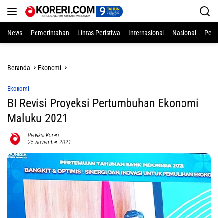
Langsung
ke
konten
News
Pemerintahan
Lintas Peristiwa
Internasional
Nasional
Pend
Beranda
Ekonomi
Ekonomi
BI Revisi Proyeksi Pertumbuhan Ekonomi
Maluku 2021
Redaksi Koreri
25 November 2021