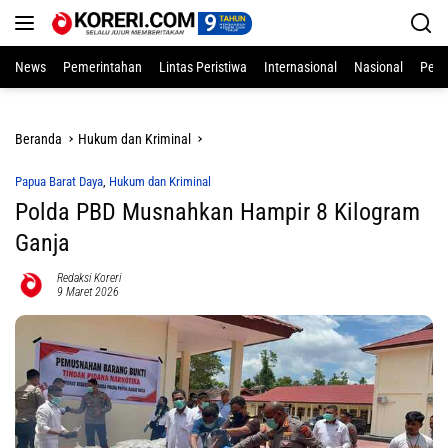
Langsung
ke
konten
News
Pemerintahan
Lintas Peristiwa
Internasional
Nasional
Pend
Beranda
Hukum dan Kriminal
Papua Barat Daya
,
Hukum dan Kriminal
Polda PBD Musnahkan Hampir 8 Kilogram
Ganja
Redaksi Koreri
9 Maret 2026