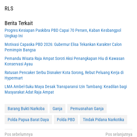
RLS
Berita Terkait
Progres Kesiapan Paskibra PBD Capai 70 Persen, Kaban Kesbangpol
Ungkap Ini
Motivasi Capaska PBD 2026: Gubernur Elisa Tekankan Karakter Calon
Pemimpin Bangsa
Pemandu Wisata Raja Ampat Soroti Aksi Penangkapan Hiu di Kawasan
Konservasi Ayau
Ratusan Pencaker Serbu Disnaker Kota Sorong, Rebut Peluang Kerja di
Hypermart
LMA Ambel-Suku Maya Desak Transparansi Izin Tambang: Keadilan bagi
Masyarakat Adat Raja Ampat
Barang Bukti Narkoba
Ganja
Pemusnahan Ganja
Polda Papua Barat Daya
Polda PBD
Tindak Pidana Narkotika
Navigasi
Pos sebelumnya
Pos selanjutnya