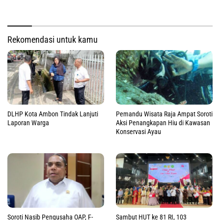
Rekomendasi untuk kamu
DLHP Kota Ambon Tindak Lanjuti
Pemandu Wisata Raja Ampat Soroti
Laporan Warga
Aksi Penangkapan Hiu di Kawasan
Konservasi Ayau
Soroti Nasib Pengusaha OAP, F-
Sambut HUT ke 81 RI, 103