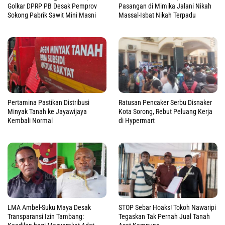
Golkar DPRP PB Desak Pemprov
Pasangan di Mimika Jalani Nikah
Sokong Pabrik Sawit Mini Masni
Massal-Isbat Nikah Terpadu
Pertamina Pastikan Distribusi
Ratusan Pencaker Serbu Disnaker
Minyak Tanah ke Jayawijaya
Kota Sorong, Rebut Peluang Kerja
Kembali Normal
di Hypermart
LMA Ambel-Suku Maya Desak
STOP Sebar Hoaks! Tokoh Nawaripi
Transparansi Izin Tambang:
Tegaskan Tak Pernah Jual Tanah