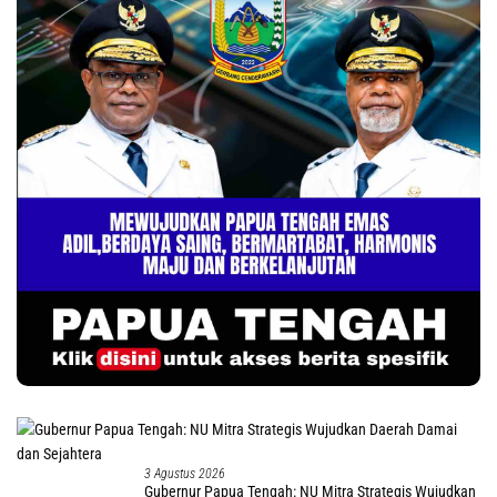
3 Agustus 2026
Gubernur Papua Tengah: NU Mitra Strategis Wujudkan