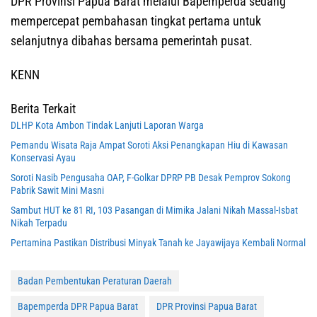
DPR Provinsi Papua Barat melalui Bapemperda sedang
mempercepat pembahasan tingkat pertama untuk
selanjutnya dibahas bersama pemerintah pusat.
KENN
Berita Terkait
DLHP Kota Ambon Tindak Lanjuti Laporan Warga
Pemandu Wisata Raja Ampat Soroti Aksi Penangkapan Hiu di Kawasan
Konservasi Ayau
Soroti Nasib Pengusaha OAP, F-Golkar DPRP PB Desak Pemprov Sokong
Pabrik Sawit Mini Masni
Sambut HUT ke 81 RI, 103 Pasangan di Mimika Jalani Nikah Massal-Isbat
Nikah Terpadu
Pertamina Pastikan Distribusi Minyak Tanah ke Jayawijaya Kembali Normal
Badan Pembentukan Peraturan Daerah
Bapemperda DPR Papua Barat
DPR Provinsi Papua Barat