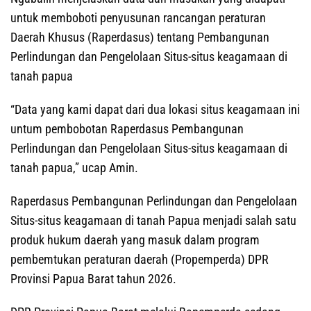
untuk memboboti penyusunan rancangan peraturan
Daerah Khusus (Raperdasus) tentang Pembangunan
Perlindungan dan Pengelolaan Situs-situs keagamaan di
tanah papua
“Data yang kami dapat dari dua lokasi situs keagamaan ini
untum pembobotan Raperdasus Pembangunan
Perlindungan dan Pengelolaan Situs-situs keagamaan di
tanah papua,” ucap Amin.
Raperdasus Pembangunan Perlindungan dan Pengelolaan
Situs-situs keagamaan di tanah Papua menjadi salah satu
produk hukum daerah yang masuk dalam program
pembemtukan peraturan daerah (Propemperda) DPR
Provinsi Papua Barat tahun 2026.