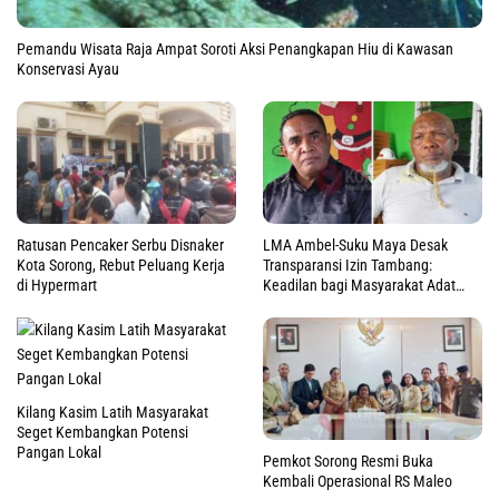
Pemandu Wisata Raja Ampat Soroti Aksi Penangkapan Hiu di Kawasan
Konservasi Ayau
Ratusan Pencaker Serbu Disnaker
LMA Ambel-Suku Maya Desak
Kota Sorong, Rebut Peluang Kerja
Transparansi Izin Tambang:
di Hypermart
Keadilan bagi Masyarakat Adat
Raja Ampat
Kilang Kasim Latih Masyarakat
Seget Kembangkan Potensi
Pangan Lokal
Pemkot Sorong Resmi Buka
Kembali Operasional RS Maleo