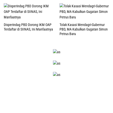
Disperindag PBD Dorong IKM OAP
Tolak Kasasi Mendagri-Gubernur
Terdaftar di SIINAS, Ini Manfaatnya
PBD, MA Kabulkan Gugatan Simon
Petrus Baru