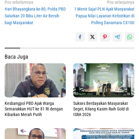
Navigasi
Pos sebelumnya
Pos selanjutnya
Hari Bhayangkara ke-80, Polda PBD
1 Menit Saja! PLN Ajak Masyarakat
pos
Salurkan 20 Ribu Liter Air Bersih
Papua Nilai Layanan Kelistrikan di
bagi Masyarakat
Polling Danantara CX100
Baca Juga
Kesbangpol PBD Ajak Warga
Sukses Berdayakan Masyarakat
Semarakkan HUT ke 81 RI dengan
Seget, Kilang Kasim Raih Gold di
Kibarkan Merah Putih
ISRA 2026