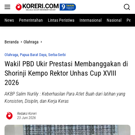
Langsung
ke
konten
News
Pemerintahan
Lintas Peristiwa
Internasional
Nasional
Pend
Beranda
Olahraga
Olahraga
,
Papua Barat Daya
,
Serba-Serbi
Wakil PBD Ukir Prestasi Membanggakan di
Shorinji Kempo Rektor Unhas Cup XVIII
2026
AKBP Salim Nurlily : Keberhasilan Para Atlet Buah dari latihan yang
Konsisten, Disiplin, dan Kerja Keras
Redaksi Koreri
23 Juni 2026