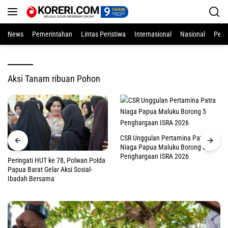
Langsung
ke
konten
News
Pemerintahan
Lintas Peristiwa
Internasional
Nasional
Pend
Aksi Tanam ribuan Pohon
CSR Unggulan Pertamina Patra
Niaga Papua Maluku Borong 5
Penghargaan ISRA 2026
Peringati HUT ke 78, Polwan Polda
Papua Barat Gelar Aksi Sosial-
Ibadah Bersama