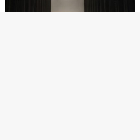
tutup
7 Agustus 2026
Kolaborasi IOH, Ooredoo Group, Nokia dan NVIDIA Luncurkan Zankore by
Indosat
7 Agustus 2026
PLN Hadirkan Teknologi Desalinasi Air Bersih di Agats,
Bantu Jamaah-Warga Sekitar
5 Agustus 2026
Dukung Pertumbuhan Daerah, PLN-Pemkab
Manokwari Komitmen Perkuat Keandalan Listrik
30 Juli 2026
PLN Wujudkan Kemerdekaan Energi, Hadirkan Listrik
24 Jam di Kamoung Sum Fakfak
30 Juli 2026
Pertamina Pastikan Keandalan Kilang Kasim Jamin