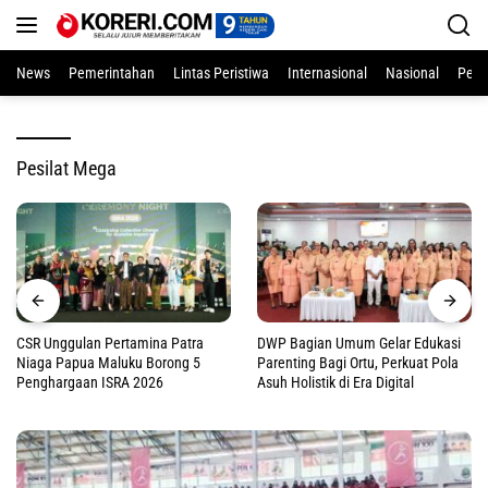
Langsung
ke
konten
News
Pemerintahan
Lintas Peristiwa
Internasional
Nasional
Pend
Pesilat Mega
CSR Unggulan Pertamina Patra
DWP Bagian Umum Gelar Edukasi
Niaga Papua Maluku Borong 5
Parenting Bagi Ortu, Perkuat Pola
Penghargaan ISRA 2026
Asuh Holistik di Era Digital