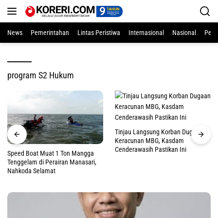
Langsung
ke
konten
News
Pemerintahan
Lintas Peristiwa
Internasional
Nasional
Pend
program S2 Hukum
Tinjau Langsung Korban Dugaan
Keracunan MBG, Kasdam
Cenderawasih Pastikan Ini
Speed Boat Muat 1 Ton Mangga
Tenggelam di Perairan Manasari,
Nahkoda Selamat