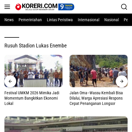
Langsung
ke
konten
News
Pemerintahan
Lintas Peristiwa
Internasional
Nasional
Pend
Rusuh Stadion Lukas Enembe
Festival UMKM 2026 Mimika Jadi
Jalan Oma–Wassu Kembali Bisa
Momentum Bangkitkan Ekonomi
Dilalui, Warga Apresiasi Respons
Lokal
Cepat Penanganan Longsor