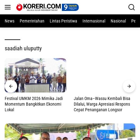
Langsung
ke
konten
News
Pemerintahan
Lintas Peristiwa
Internasional
Nasional
Pend
saadiah uluputty
Festival UMKM 2026 Mimika Jadi
Jalan Oma–Wassu Kembali Bisa
Momentum Bangkitkan Ekonomi
Dilalui, Warga Apresiasi Respons
Lokal
Cepat Penanganan Longsor