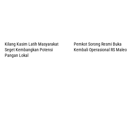
LKPJ Papua Barat 2025:
DPRP PB Soroti Tajam Tata
Realisasi Pendapatan 93.19
Kelola Keuangan Daerah, Ini
Persen, SILPA 237 Miliar
Rekomendasi Panja LHP BPK