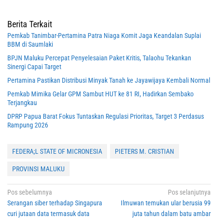
Berita Terkait
Pemkab Tanimbar-Pertamina Patra Niaga Komit Jaga Keandalan Suplai
BBM di Saumlaki
BPJN Maluku Percepat Penyelesaian Paket Kritis, Talaohu Tekankan
Sinergi Capai Target
Pertamina Pastikan Distribusi Minyak Tanah ke Jayawijaya Kembali Normal
Pemkab Mimika Gelar GPM Sambut HUT ke 81 RI, Hadirkan Sembako
Terjangkau
DPRP Papua Barat Fokus Tuntaskan Regulasi Prioritas, Target 3 Perdasus
Rampung 2026
FEDERA;L STATE OF MICRONESIA
PIETERS M. CRISTIAN
PROVINSI MALUKU
Navigasi
Pos sebelumnya
Pos selanjutnya
Serangan siber terhadap Singapura
Ilmuwan temukan ular berusia 99
pos
curi jutaan data termasuk data
juta tahun dalam batu ambar