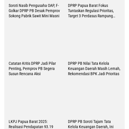
31 Juli 2026
Pendapatan Lampaui Target, Papua Tengah Catat
Surplus 345.19 M di APBD 2025
30 Juli 2026
Laporkan 12 Poin Kesepakatan Timika di Dialog
Strategis, Ini Harapan Gubernur Nawipa
7 Agustus 2026
38 Tim Putri Ramaikan Gerak Jalan Kreasi HUT ke 81
RI, Ini Pesan-Harapan Wabup Kemong
6 Agustus 2026