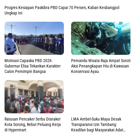
Soroti Nasib Pengusaha OAP, F-
DPRP Papua Barat Fokus
Golkar DPRP PB Desak Pemprov
Tuntaskan Regulasi Prioritas,
Sokong Pabrik Sawit Mini Masni
Target 3 Perdasus Rampung
2026
Catatan Kritis DPRP Jadi Pilar
DPRP PB Nilai Tata Kelola
Penting, Pemprov PB Segera
Keuangan Daerah Masih Lemah,
Susun Rencana Aksi
Rekomendasi BPK Jadi Prioritas