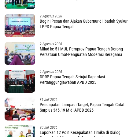
3 Agustus 2026
Investigasi Tipikor di Inspektorat PBD Rampung,
Penetapan TSK Tunggu PKN BPK RI
2 Agustus 2026
Polisi di Mimika Tembak Mati Pria Diduga
Selingkuh dengan Istrinya, Begini Koronologisnya
3 Agustus 2026
Hanya Geledah Rumah AR, Kuasa Hukum Duga
Tim Subdit III Ditreskrimsus Polda PBD Lindungi
DM
2 Agustus 2026
IKALJATIM Desak Presiden Tetapkan Status
Darurat Kekurangan Guru di Tanah Papua