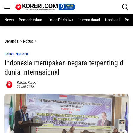
Langsung
ke
konten
News
Pemerintahan
Lintas Peristiwa
Internasional
Nasional
Pend
Beranda
Fokus
Fokus
,
Nasional
Indonesia merupakan negara terpenting di
dunia internasional
Redaksi Koreri
21 Juli 2018