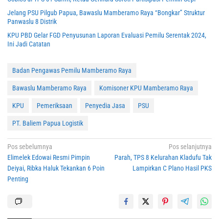
Jelang PSU Pilgub Papua, Bawaslu Mamberamo Raya “Bongkar” Struktur
Panwaslu 8 Distrik
KPU PBD Gelar FGD Penyusunan Laporan Evaluasi Pemilu Serentak 2024,
Ini Jadi Catatan
Badan Pengawas Pemilu Mamberamo Raya
Bawaslu Mamberamo Raya
Komisoner KPU Mamberamo Raya
KPU
Pemeriksaan
Penyedia Jasa
PSU
PT. Baliem Papua Logistik
Navigasi
Pos sebelumnya
Pos selanjutnya
Elimelek Edowai Resmi Pimpin
Parah, TPS 8 Kelurahan Kladufu Tak
pos
Deiyai, Ribka Haluk Tekankan 6 Poin
Lampirkan C Plano Hasil PKS
Penting