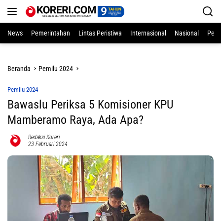
Langsung
ke
konten
News
Pemerintahan
Lintas Peristiwa
Internasional
Nasional
Pend
Beranda
Pemilu 2024
Pemilu 2024
Bawaslu Periksa 5 Komisioner KPU
Mamberamo Raya, Ada Apa?
Redaksi Koreri
23 Februari 2024