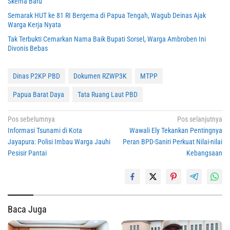
Skema Baru
Semarak HUT ke 81 RI Bergema di Papua Tengah, Wagub Deinas Ajak
Warga Kerja Nyata
Tak Terbukti Cemarkan Nama Baik Bupati Sorsel, Warga Ambroben Ini
Divonis Bebas
Dinas P2KP PBD
Dokumen RZWP3K
MTPP
Papua Barat Daya
Tata Ruang Laut PBD
Navigasi
Pos sebelumnya
Pos selanjutnya
‎Informasi Tsunami di Kota
Wawali Ely Tekankan Pentingnya
pos
Jayapura: Polisi Imbau Warga Jauhi
Peran BPD-Saniri Perkuat Nilai-nilai
Pesisir Pantai
Kebangsaan
Baca Juga