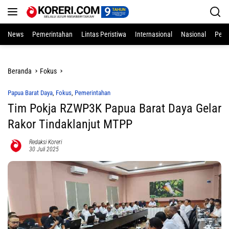
Langsung
ke
konten
News
Pemerintahan
Lintas Peristiwa
Internasional
Nasional
Pend
Beranda
Fokus
Papua Barat Daya
,
Fokus
,
Pemerintahan
Tim Pokja RZWP3K Papua Barat Daya Gelar
Rakor Tindaklanjut MTPP
Redaksi Koreri
30 Juli 2025