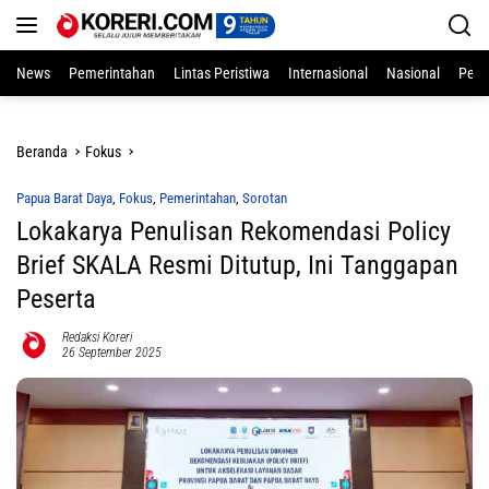
Langsung
ke
konten
News
Pemerintahan
Lintas Peristiwa
Internasional
Nasional
Pend
Beranda
Fokus
Papua Barat Daya
,
Fokus
,
Pemerintahan
,
Sorotan
Lokakarya Penulisan Rekomendasi Policy
Brief SKALA Resmi Ditutup, Ini Tanggapan
Peserta
Redaksi Koreri
26 September 2025