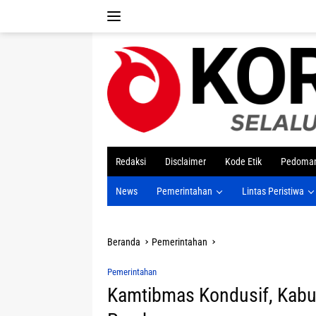
Langsung
ke
konten
tutup
Redaksi
Disclaimer
Kode Etik
Pedoman
News
Pemerintahan
Lintas Peristiwa
Beranda
Pemerintahan
Pemerintahan
Kamtibmas Kondusif, Kabu