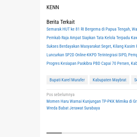
KENN
Berita Terkait
Semarak HUT ke 81 RI Bergema di Papua Tengah, Wa
Pemkab Raja Ampat Siapkan Tata Kelola Terpadu K
Sukses Berdayakan Masyarakat Seget, Kilang Kasim R
Luncurkan SP2D Online-KKPD Terintegrasi SIPD, Pemp
Progres Kesiapan Paskibra PBD Capai 70 Persen, Ka
Bupati Karel Murafer
Kabupaten Maybrat
S
Navigasi
Pos sebelumnya
Momen Haru Warnai Kunjungan TP-PKK Mimika di Gr
pos
Wreda Babat Jerawat Surabaya