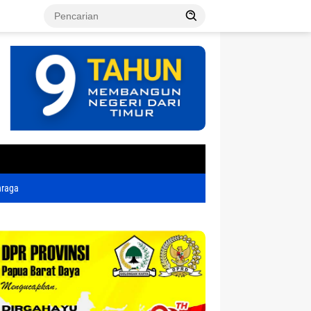
tutup
hraga