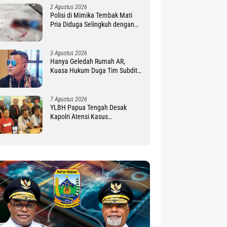
2 Agustus 2026
Polisi di Mimika Tembak Mati
Pria Diduga Selingkuh dengan
Istrinya, Begini Koronologisnya
3 Agustus 2026
Hanya Geledah Rumah AR,
Kuasa Hukum Duga Tim Subdit
III Ditreskrimsus Polda PBD
Lindungi DM
7 Agustus 2026
YLBH Papua Tengah Desak
Kapolri Atensi Kasus
Pembunuhan 2 Warga Maluku di
Timika