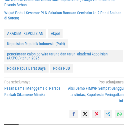
Divonis Bebas
Wujud Peduli Sesama: PLN Salurkan Bantuan Sembako ke 2 Panti Asuhan
di Sorong
AKADEMI KEPOLISIAN
Akpol
Kepolisian Republik Indonesia (Polri)
penerimaan calon perwira taruna dan taruni akademi kepolisian
(AKPOL) tahun 2026
Polda Papua Barat Daya
Polda PBD
Navigasi
Pos sebelumnya
Pos selanjutnya
Pesan Damai Menggema di Parade
Aksi Demo FIMWP Sempat Ganggu
pos
Paskah Oikumene Mimika
Lalulintas, Kapolresta Peringatkan
Ini ‎