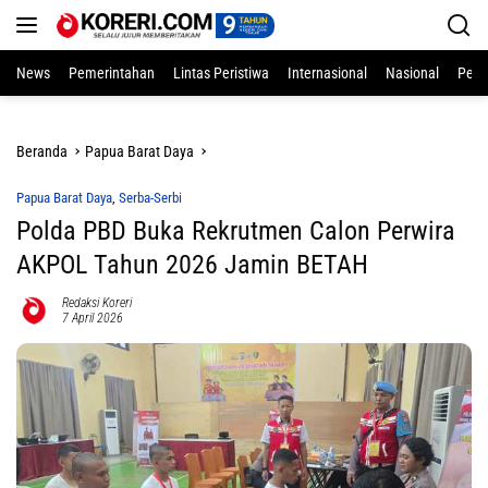
Langsung
ke
konten
News
Pemerintahan
Lintas Peristiwa
Internasional
Nasional
Pend
Beranda
Papua Barat Daya
Papua Barat Daya
,
Serba-Serbi
Polda PBD Buka Rekrutmen Calon Perwira
AKPOL Tahun 2026 Jamin BETAH
Redaksi Koreri
7 April 2026