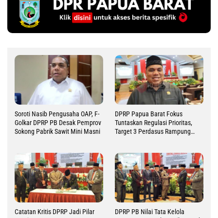
Soroti Nasib Pengusaha OAP, F-
DPRP Papua Barat Fokus
Golkar DPRP PB Desak Pemprov
Tuntaskan Regulasi Prioritas,
Sokong Pabrik Sawit Mini Masni
Target 3 Perdasus Rampung
2026
Catatan Kritis DPRP Jadi Pilar
DPRP PB Nilai Tata Kelola