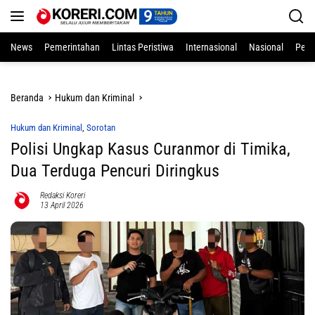
Langsung
ke
konten
News
Pemerintahan
Lintas Peristiwa
Internasional
Nasional
Pend
Beranda
Hukum dan Kriminal
Hukum dan Kriminal
,
Sorotan
Polisi Ungkap Kasus Curanmor di Timika,
Dua Terduga Pencuri Diringkus
Redaksi Koreri
13 April 2026