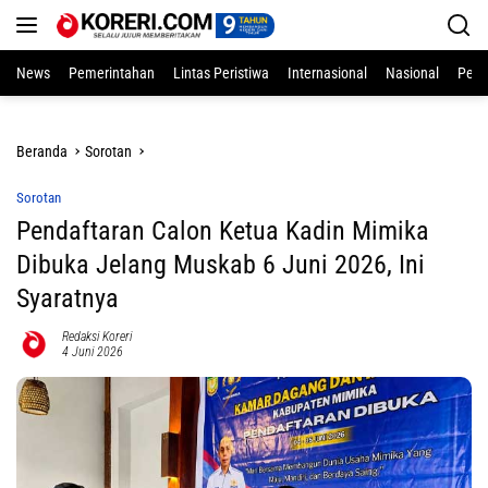
Langsung
ke
konten
News
Pemerintahan
Lintas Peristiwa
Internasional
Nasional
Pend
Beranda
Sorotan
Sorotan
Pendaftaran Calon Ketua Kadin Mimika
Dibuka Jelang Muskab 6 Juni 2026, Ini
Syaratnya
Redaksi Koreri
4 Juni 2026